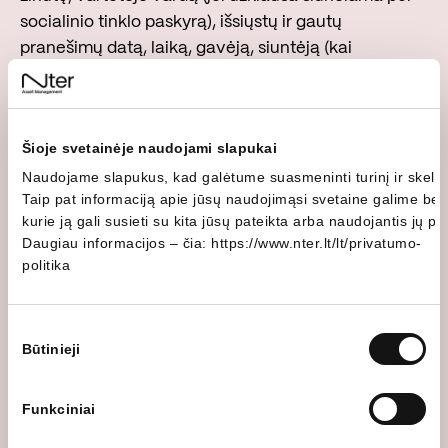
socialinio tinklo paskyrą), išsiųstų ir gautų
pranešimų datą, laiką, gavėją, siuntėją (kai
pranešimas yra adresuotas Jums), susirašinėjimo su
Jumis turinį.
Šioje svetainėje naudojami slapukai
Tokie duomenys bus tvarkomi siekiant atsakyti į
Naudojame slapukus, kad galėtume suasmeninti turinį ir skelbimu
Jums rūpimus klausimus. Jei nepateiksite savo
Taip pat informaciją apie jūsų naudojimąsi svetaine galime bendr
kontaktinių duomenų, su Jumis nebus įmanoma
kurie ją gali susieti su kita jūsų pateikta arba naudojantis jų 
susisiekti.
Daugiau informacijos – čia:
https://www.nter.lt/lt/privatumo-
politika
Susirašinėjimas saugomas 3 metus, išskyrus
informaciją, kurios saugojimui teisės aktuose
Sutikimo
nustatyti kiti terminai.
Būtinieji
pasirinkimas
Visi asmens duomenys, kuriuos pateikiate
Funkciniai
bendraudami su mumis, yra naudojami tik aukščiau
nurodytais tikslais ir pranešimams peržiūrėti bei