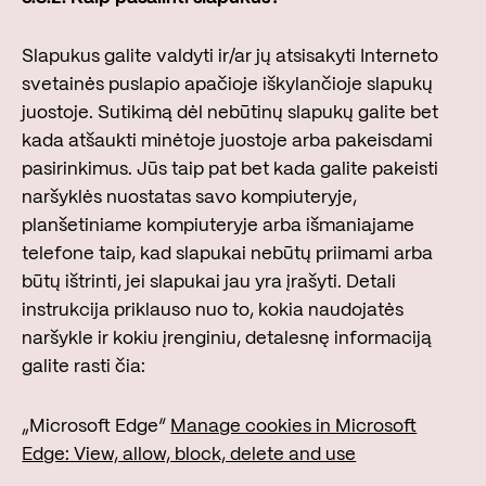
Slapukus galite valdyti ir/ar jų atsisakyti Interneto
svetainės puslapio apačioje iškylančioje slapukų
juostoje. Sutikimą dėl nebūtinų slapukų galite bet
kada atšaukti minėtoje juostoje arba pakeisdami
pasirinkimus. Jūs taip pat bet kada galite pakeisti
naršyklės nuostatas savo kompiuteryje,
planšetiniame kompiuteryje arba išmaniajame
telefone taip, kad slapukai nebūtų priimami arba
būtų ištrinti, jei slapukai jau yra įrašyti. Detali
instrukcija priklauso nuo to, kokia naudojatės
naršykle ir kokiu įrenginiu, detalesnę informaciją
galite rasti čia:
„Microsoft Edge“
Manage cookies in Microsoft
Edge: View, allow, block, delete and use