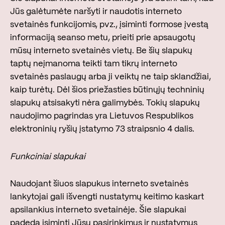
Jūs galėtumėte naršyti ir naudotis interneto
svetainės funkcijomis, pvz., įsiminti formose įvestą
informaciją seanso metu, prieiti prie apsaugotų
mūsų interneto svetainės vietų. Be šių slapukų
taptų neįmanoma teikti tam tikrų interneto
svetainės paslaugų arba ji veiktų ne taip sklandžiai,
kaip turėtų. Dėl šios priežasties būtinųjų techninių
slapukų atsisakyti nėra galimybės. Tokių slapukų
naudojimo pagrindas yra Lietuvos Respublikos
elektroninių ryšių įstatymo 73 straipsnio 4 dalis.
Funkciniai slapukai
Naudojant šiuos slapukus interneto svetainės
lankytojai gali išvengti nustatymų keitimo kaskart
apsilankius interneto svetainėje. Šie slapukai
padeda įsiminti Jūsų pasirinkimus ir nustatymus