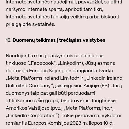
interneto svetainės naudojimui, pavyzdžiui, sulėtinti
naršymo internete spartą, apriboti tam tikrų
interneto svetainės funkcijų veikimą arba blokuoti
prieigą prie svetainės.
10. Duomenų teikimas į trečiąsias valstybes
Naudojantis mūsų paskyromis socialiniuose
tinkluose („Facebook“, „LinkedIn“), Jūsų asmens
duomenis Europos Sąjungoje daugiausia tvarko
„Meta Platforms Ireland Limited“ ir „LinkedIn Ireland
Unlimited Company“, įsisteigusios Airijoje (ES). Jūsų
duomenys taip pat gali būti perduodami
atitinkamoms šių grupių bendrovėms Jungtinėse
Amerikos Valstijose (pvz., „Meta Platforms, Inc.“,
„LinkedIn Corporation“). Tokie perdavimai vykdomi
remiantis Europos Komisijos 2023 m. liepos 10 d.