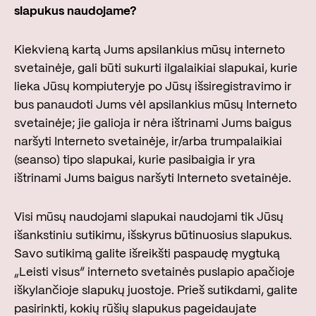
slapukus naudojame?
Kiekvieną kartą Jums apsilankius mūsų interneto
svetainėje, gali būti sukurti ilgalaikiai slapukai, kurie
lieka Jūsų kompiuteryje po Jūsų išsiregistravimo ir
bus panaudoti Jums vėl apsilankius mūsų Interneto
svetainėje; jie galioja ir nėra ištrinami Jums baigus
naršyti Interneto svetainėje, ir/arba trumpalaikiai
(seanso) tipo slapukai, kurie pasibaigia ir yra
ištrinami Jums baigus naršyti Interneto svetainėje.
Visi mūsų naudojami slapukai naudojami tik Jūsų
išankstiniu sutikimu, išskyrus būtinuosius slapukus.
Savo sutikimą galite išreikšti paspaudę mygtuką
„Leisti visus“ interneto svetainės puslapio apačioje
iškylančioje slapukų juostoje. Prieš sutikdami, galite
pasirinkti, kokių rūšių slapukus pageidaujate