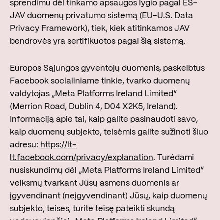
sprendimu dėl tinkamo apsaugos lygio pagal ES–
JAV duomenų privatumo sistemą (EU-U.S. Data
Privacy Framework), tiek, kiek atitinkamos JAV
bendrovės yra sertifikuotos pagal šią sistemą.
Europos Sąjungos gyventojų duomenis, paskelbtus
Facebook socialiniame tinkle, tvarko duomenų
valdytojas „Meta Platforms Ireland Limited“
(Merrion Road, Dublin 4, D04 X2K5, Ireland).
Informaciją apie tai, kaip galite pasinaudoti savo,
kaip duomenų subjekto, teisėmis galite sužinoti šiuo
adresu:
https://lt-
lt.facebook.com/privacy/explanation
. Turėdami
nusiskundimų dėl „Meta Platforms Ireland Limited“
veiksmų tvarkant Jūsų asmens duomenis ar
įgyvendinant (neįgyvendinant) Jūsų, kaip duomenų
subjekto, teises, turite teisę pateikti skundą