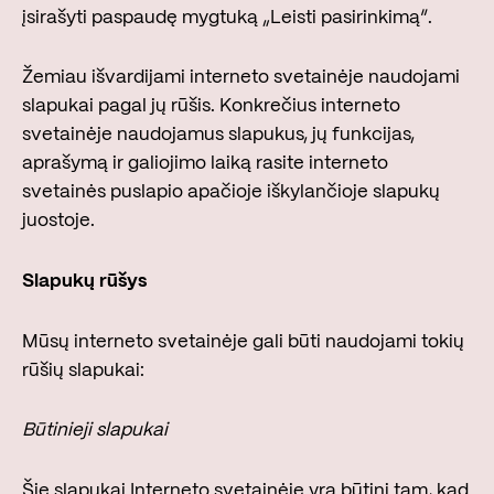
įsirašyti paspaudę mygtuką „Leisti pasirinkimą“.
Žemiau išvardijami interneto svetainėje naudojami
slapukai pagal jų rūšis. Konkrečius interneto
svetainėje naudojamus slapukus, jų funkcijas,
aprašymą ir galiojimo laiką rasite interneto
svetainės puslapio apačioje iškylančioje slapukų
juostoje.
Slapukų rūšys
Mūsų interneto svetainėje gali būti naudojami tokių
rūšių slapukai:
Būtinieji slapukai
Šie slapukai Interneto svetainėje yra būtini tam, kad