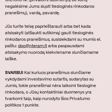
negalėsime Jums siųsti tiesioginės rinkodaros
pranešimų), vardą, pavardę.
Jūs turite teisę paprieštarauti arba bet kada
atsisakyti (atšaukti sutikimą) gauti tiesioginės
rinkodaros pranešimus, susisiekdami su mumis el.
paštu:
dpo@nteram.lt
arba paspausdami
atsisakymo nuorodą kiekviename siunčiamame
laiške.
SVARBU!
Kai kuriuos pranešimus siunčiame
vykdydami investavimo sutartis, sudarytas su
Jumis, tokie pranešimai nėra laikomi tiesiogine
rinkodara, o Jūsų kontaktiniai duomenys yra
tvarkomi taip, kaip nurodyto šios Privatumo
politikos 1 punkte.