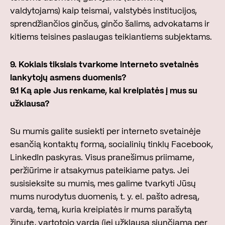
valdytojams) kaip teismai, valstybės institucijos,
sprendžiančios ginčus, ginčo šalims, advokatams ir
kitiems teisines paslaugas teikiantiems subjektams.
9.
Kokiais tikslais tvarkome interneto svetainės
lankytojų asmens duomenis?
9.1
Ką apie Jus renkame, kai kreipiatės į mus su
užklausa?
Su mumis galite susiekti per interneto svetainėje
esančią kontaktų formą, socialinių tinklų Facebook,
LinkedIn paskyras. Visus pranešimus priimame,
peržiūrime ir atsakymus pateikiame patys. Jei
susisieksite su mumis, mes galime tvarkyti Jūsų
mums nurodytus duomenis, t. y. el. pašto adresą,
vardą, temą, kuria kreipiatės ir mums parašytą
žinutę, vartotojo vardą (jei užklausa siunčiama per