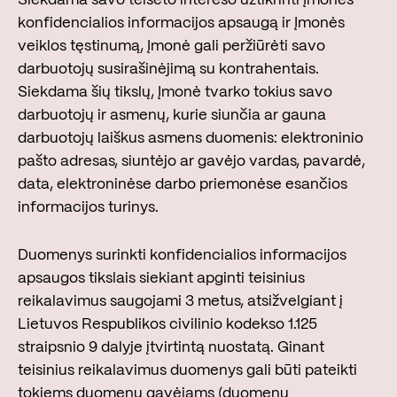
konfidencialios informacijos apsaugą ir Įmonės
veiklos tęstinumą, Įmonė gali peržiūrėti savo
darbuotojų susirašinėjimą su kontrahentais.
Siekdama šių tikslų, Įmonė tvarko tokius savo
darbuotojų ir asmenų, kurie siunčia ar gauna
darbuotojų laiškus asmens duomenis: elektroninio
pašto adresas, siuntėjo ar gavėjo vardas, pavardė,
data, elektroninėse darbo priemonėse esančios
informacijos turinys.
Duomenys surinkti konfidencialios informacijos
apsaugos tikslais siekiant apginti teisinius
reikalavimus saugojami 3 metus, atsižvelgiant į
Lietuvos Respublikos civilinio kodekso 1.125
straipsnio 9 dalyje įtvirtintą nuostatą. Ginant
teisinius reikalavimus duomenys gali būti pateikti
tokiems duomenų gavėjams (duomenų