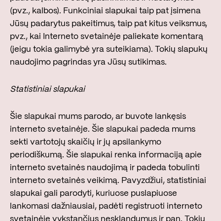
(pvz., kalbos). Funkciniai slapukai taip pat įsimena
Jūsų padarytus pakeitimus, taip pat kitus veiksmus,
pvz., kai Interneto svetainėje paliekate komentarą
(jeigu tokia galimybė yra suteikiama). Tokių slapukų
naudojimo pagrindas yra Jūsų sutikimas.
Statistiniai slapukai
Šie slapukai mums parodo, ar buvote lankęsis
interneto svetainėje. Šie slapukai padeda mums
sekti vartotojų skaičių ir jų apsilankymo
periodiškumą. Šie slapukai renka informaciją apie
interneto svetainės naudojimą ir padeda tobulinti
interneto svetainės veikimą. Pavyzdžiui, statistiniai
slapukai gali parodyti, kuriuose puslapiuose
lankomasi dažniausiai, padėti registruoti interneto
svetainėje vykstančius nesklandumus ir pan. Tokių