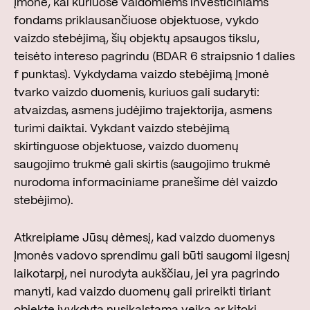
Įmonė, kai kuriuose valdomiems investiciniams
fondams priklausančiuose objektuose, vykdo
vaizdo stebėjimą, šių objektų apsaugos tikslu,
teisėto intereso pagrindu (BDAR 6 straipsnio 1 dalies
f punktas). Vykdydama vaizdo stebėjimą Įmonė
tvarko vaizdo duomenis, kuriuos gali sudaryti:
atvaizdas, asmens judėjimo trajektorija, asmens
turimi daiktai. Vykdant vaizdo stebėjimą
skirtinguose objektuose, vaizdo duomenų
saugojimo trukmė gali skirtis (saugojimo trukmė
nurodoma informaciniame pranešime dėl vaizdo
stebėjimo).
Atkreipiame Jūsų dėmesį, kad vaizdo duomenys
Įmonės vadovo sprendimu gali būti saugomi ilgesnį
laikotarpį, nei nurodyta aukščiau, jei yra pagrindo
manyti, kad vaizdo duomenų gali prireikti tiriant