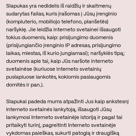
Slapukas yra nedidelis iš raidžių ir skaitmenų
sudarytas failas, kuris įrašomas į Jūsų įrenginio
(kompiuterio, mobiliojo telefono, planšetės)
naršyklę. Jie leidžia interneto svetainei išsaugoti
tokius duomenis, kaip: prisijungimo duomenis
(prisijungiančio įrenginio IP adresas, prisijungimo
laikas, miestas, iš kurio jungiamasi); naršyklės tipą;
duomenis apie tai, kaip Jūs naršote interneto
svetainėse (kuriuose interneto svetainių
puslapiuose lankotės, kokiomis paslaugomis
domitės ir pan.).
Slapukai padeda mums atpažinti Jus kaip ankstesnį
Interneto svetainės lankytoją, išsaugoti Jūsų
lankymosi Interneto svetainėje istoriją ir pagal tai
pritaikyti turinį, pagreitinti Interneto svetainėje
vykdomas paieškas, sukurti patogią ir draugišką