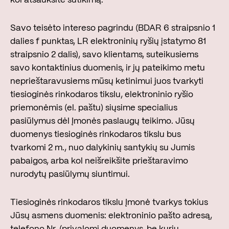
kol atšauksite sutikimą.
Savo teisėto intereso pagrindu (BDAR 6 straipsnio 1
dalies f punktas, LR elektroninių ryšių įstatymo 81
straipsnio 2 dalis), savo klientams, suteikusiems
savo kontaktinius duomenis, ir jų pateikimo metu
neprieštaravusiems mūsų ketinimui juos tvarkyti
tiesioginės rinkodaros tikslu, elektroninio ryšio
priemonėmis (el. paštu) siųsime specialius
pasiūlymus dėl Įmonės paslaugų teikimo. Jūsų
duomenys tiesioginės rinkodaros tikslu bus
tvarkomi 2 m., nuo dalykinių santykių su Jumis
pabaigos, arba kol neišreikšite prieštaravimo
nurodytų pasiūlymų siuntimui.
Tiesioginės rinkodaros tikslu Įmonė tvarkys tokius
Jūsų asmens duomenis: elektroninio pašto adresą,
telefono Nr. (privalomi duomenys, be kurių