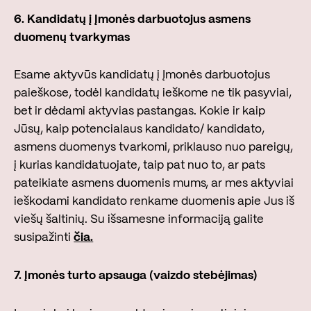
6. Kandidatų į Įmonės darbuotojus asmens
duomenų tvarkymas
Esame aktyvūs kandidatų į Įmonės darbuotojus
paieškose, todėl kandidatų ieškome ne tik pasyviai,
bet ir dėdami aktyvias pastangas. Kokie ir kaip
Jūsų, kaip potencialaus kandidato/ kandidato,
asmens duomenys tvarkomi, priklauso nuo pareigų,
į kurias kandidatuojate, taip pat nuo to, ar pats
pateikiate asmens duomenis mums, ar mes aktyviai
ieškodami kandidato renkame duomenis apie Jus iš
viešų šaltinių. Su išsamesne informaciją galite
susipažinti
čia.
7.
Įmonės turto apsauga (vaizdo stebėjimas)