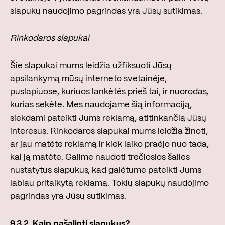
slapukų naudojimo pagrindas yra Jūsų sutikimas.
Rinkodaros slapukai
Šie slapukai mums leidžia užfiksuoti Jūsų
apsilankymą mūsų interneto svetainėje,
puslapiuose, kuriuos lankėtės prieš tai, ir nuorodas,
kurias sekėte. Mes naudojame šią informaciją,
siekdami pateikti Jums reklamą, atitinkančią Jūsų
interesus. Rinkodaros slapukai mums leidžia žinoti,
ar jau matėte reklamą ir kiek laiko praėjo nuo tada,
kai ją matėte. Galime naudoti trečiosios šalies
nustatytus slapukus, kad galėtume pateikti Jums
labiau pritaikytą reklamą. Tokių slapukų naudojimo
pagrindas yra Jūsų sutikimas.
9.3.2. Kaip pašalinti slapukus?