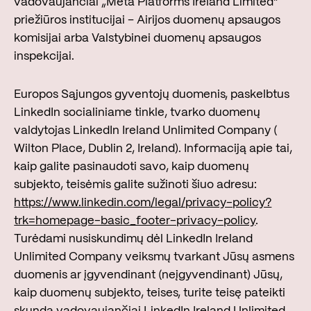
vadovaujančiai „Meta Platforms Ireland Limited“
priežiūros institucijai – Airijos duomenų apsaugos
komisijai arba Valstybinei duomenų apsaugos
inspekcijai.
Europos Sąjungos gyventojų duomenis, paskelbtus
LinkedIn socialiniame tinkle, tvarko duomenų
valdytojas LinkedIn Ireland Unlimited Company (
Wilton Place, Dublin 2, Ireland). Informaciją apie tai,
kaip galite pasinaudoti savo, kaip duomenų
subjekto, teisėmis galite sužinoti šiuo adresu:
https://www.linkedin.com/legal/privacy-policy?
trk=homepage-basic_footer-privacy-policy
.
Turėdami nusiskundimų dėl LinkedIn Ireland
Unlimited Company veiksmų tvarkant Jūsų asmens
duomenis ar įgyvendinant (neįgyvendinant) Jūsų,
kaip duomenų subjekto, teises, turite teisę pateikti
skundą vadovaujančiai LinkedIn Ireland Unlimited