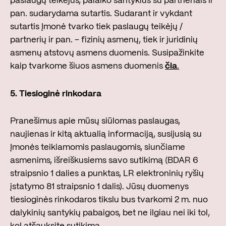
paslaugų teikėjus, palaiko santykius su partneriais ir
pan. sudarydama sutartis. Sudarant ir vykdant
sutartis Įmonė tvarko tiek paslaugų teikėjų /
partnerių ir pan. – fizinių asmenų, tiek ir juridinių
asmenų atstovų asmens duomenis. Susipažinkite
kaip tvarkome šiuos asmens duomenis
čia
.
5.
Tiesioginė rinkodara
Pranešimus apie mūsų siūlomas paslaugas,
naujienas ir kitą aktualią informaciją, susijusią su
Įmonės teikiamomis paslaugomis, siunčiame
asmenims, išreiškusiems savo sutikimą (BDAR 6
straipsnio 1 dalies a punktas, LR elektroninių ryšių
įstatymo 81 straipsnio 1 dalis). Jūsų duomenys
tiesioginės rinkodaros tikslu bus tvarkomi 2 m. nuo
dalykinių santykių pabaigos, bet ne ilgiau nei iki tol,