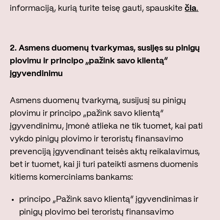
informaciją, kurią turite teisę gauti, spauskite
čia
.
2.
Asmens duomenų tvarkymas, susijęs su pinigų
plovimu ir principo „pažink savo klientą“
įgyvendinimu
Asmens duomenų tvarkymą, susijusį su pinigų
plovimu ir principo „pažink savo klientą“
įgyvendinimu, Įmonė atlieka ne tik tuomet, kai pati
vykdo pinigų plovimo ir teroristų finansavimo
prevenciją įgyvendinant teisės aktų reikalavimus,
bet ir tuomet, kai ji turi pateikti asmens duomenis
kitiems komerciniams bankams:
principo „Pažink savo klientą“ įgyvendinimas ir
pinigų plovimo bei teroristų finansavimo