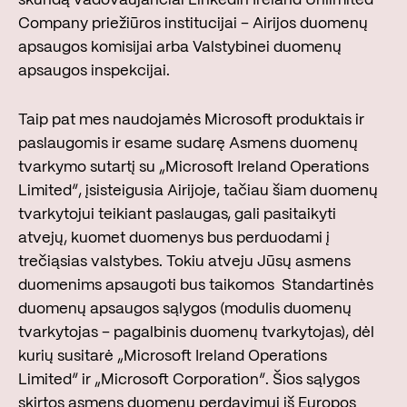
Company priežiūros institucijai – Airijos duomenų
apsaugos komisijai arba Valstybinei duomenų
apsaugos inspekcijai.
Taip pat mes naudojamės Microsoft produktais ir
paslaugomis ir esame sudarę Asmens duomenų
tvarkymo sutartį su „Microsoft Ireland Operations
Limited“, įsisteigusia Airijoje, tačiau šiam duomenų
tvarkytojui teikiant paslaugas, gali pasitaikyti
atvejų, kuomet duomenys bus perduodami į
trečiąsias valstybes. Tokiu atveju Jūsų asmens
duomenims apsaugoti bus taikomos Standartinės
duomenų apsaugos sąlygos (modulis duomenų
tvarkytojas – pagalbinis duomenų tvarkytojas), dėl
kurių susitarė „Microsoft Ireland Operations
Limited“ ir „Microsoft Corporation“. Šios sąlygos
skirtos asmens duomenų perdavimui iš Europos