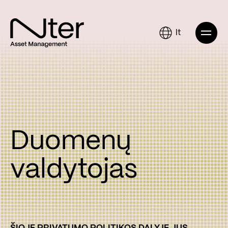
lt
Duomenų
valdytojas
Š
IOJE PRIVATUMO POLITIKOS DALYJE JUS