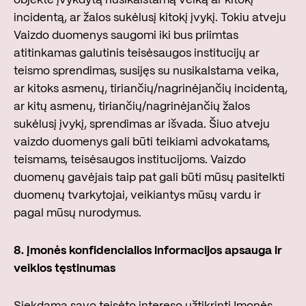
objekte įvykdytą nusikalstamą veiką ar kitokį
incidentą, ar žalos sukėlusį kitokį įvykį. Tokiu atveju
Vaizdo duomenys saugomi iki bus priimtas
atitinkamas galutinis teisėsaugos institucijų ar
teismo sprendimas, susijęs su nusikalstama veika,
ar kitoks asmenų, tiriančių/nagrinėjančių incidentą,
ar kitų asmenų, tiriančių/nagrinėjančių žalos
sukėlusį įvykį, sprendimas ar išvada. Šiuo atveju
vaizdo duomenys gali būti teikiami advokatams,
teismams, teisėsaugos institucijoms. Vaizdo
duomenų gavėjais taip pat gali būti mūsų pasitelkti
duomenų tvarkytojai, veikiantys mūsų vardu ir
pagal mūsų nurodymus.
8.
Įmonės konfidencialios informacijos apsauga ir
veiklos tęstinumas
Siekdama savo teisėto intereso užtikrinti Įmonės