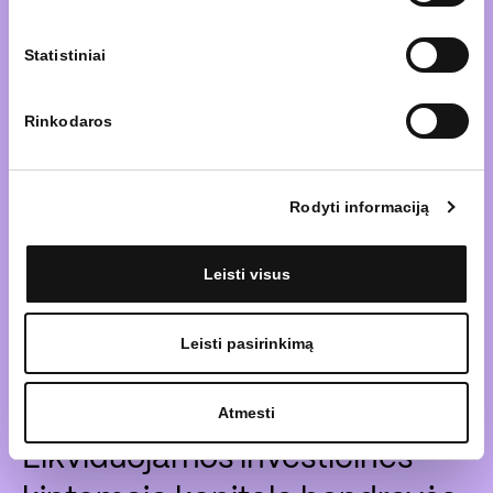
Fund" likvidavimą ir lėšų į
Statistiniai
depozitinę sąskaitą
pervedimą
Rinkodaros
Sužinoti daugiau
Rodyti informaciją
Leisti visus
Leisti pasirinkimą
30 balandis, 2025
Atmesti
Likviduojamos investicinės