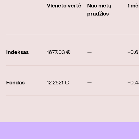
Vieneto vertė
Nuo metų
1 mė
pradžios
Indeksas
1677.03 €
—
-0.
Fondas
12.2521 €
—
-0.