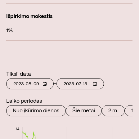
1%
Tiksli data
-
Laiko periodas
Nuo įkūrimo dienos
Šie metai
2 m.
1 m