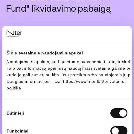
Fund" likvidavimo pabaigą
Sužinoti daugiau
Šioje svetainėje naudojami slapukai
Naudojame slapukus, kad galėtume suasmeninti turinį ir skelbimu
Taip pat informaciją apie jūsų naudojimąsi svetaine galime bendr
kurie ją gali susieti su kita jūsų pateikta arba naudojantis jų 
Daugiau informacijos – čia:
https://www.nter.lt/lt/privatumo-
06 rugpjūtis, 2025
politika
Pranešimas apie investicinės
Sutikimo
Būtinieji
pasirinkimas
kintamojo kapitalo bendrovės
,,OMX Baltic Benchmark
Funkciniai