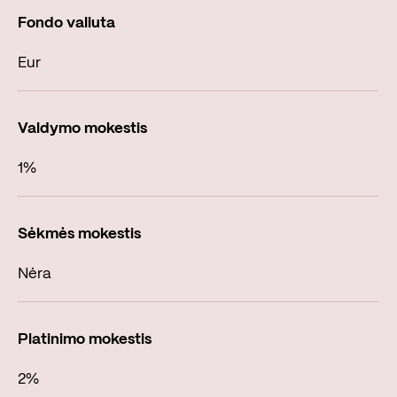
Eur
1%
Nėra
2%