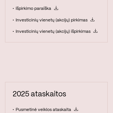
Išpirkimo paraiška
In­ves­ti­ci­nių vie­ne­tų (ak­ci­jų) pir­ki­mas
In­ves­ti­ci­nių vie­ne­tų (ak­ci­jų) iš­pir­ki­mas
Fondo ataskaitos
Mėnesinės fondo ataskaitos
Fondo ataskaitos
Mėnesinės fondo ataskaitos
2025 ataskaitos
Pusmetinė veiklos ataskaita