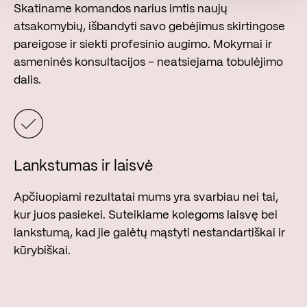
Skatiname komandos narius imtis naujų
atsakomybių, išbandyti savo gebėjimus skirtingose
pareigose ir siekti profesinio augimo. Mokymai ir
asmeninės konsultacijos – neatsiejama tobulėjimo
dalis.
Lankstumas ir laisvė
Apčiuopiami rezultatai mums yra svarbiau nei tai,
kur juos pasiekei. Suteikiame kolegoms laisvę bei
lankstumą, kad jie galėtų mąstyti nestandartiškai ir
kūrybiškai.