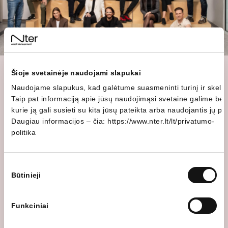
Šioje svetainėje naudojami slapukai
Naudojame slapukus, kad galėtume suasmeninti turinį ir skelbimu
Taip pat informaciją apie jūsų naudojimąsi svetaine galime bendr
kurie ją gali susieti su kita jūsų pateikta arba naudojantis jų 
Daugiau informacijos – čia:
https://www.nter.lt/lt/privatumo-
politika
Kurk pokytį
Sutikimo
Naujų sprendimų paieška – mūsų kasdienė duona,
Būtinieji
pasirinkimas
tad visuomet turėsi galimybę išreikšti savo idėjas,
jas įgyvendinti ir padėti mums tobulėti.
Funkciniai