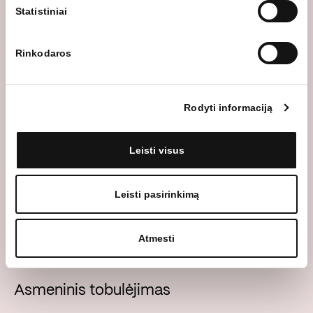
Statistiniai
Sveikata ir gerovė
Rinkodaros
Didžiausias mūsų turtas – mūsų komanda. Kad ji
efektyviai ir darniai dirbtų, rūpinamės, kad visi
Rodyti informaciją
darbuotojai būtų gerai pailsėję bei pasirengę ieškoti
naujų sprendimų. Todėl savo kolegas aprūpiname
privačiu sveikatos draudimu ir plačiomis
Leisti visus
galimybėmis atrasti darbo ir laisvalaikio
pusiausvyrą, siūlome darbostogas ir kitas
Leisti pasirinkimą
galimybes.
Atmesti
Asmeninis tobulėjimas